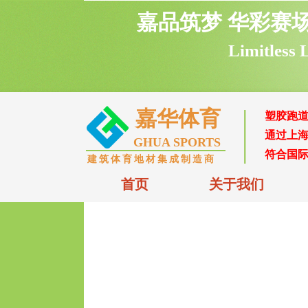
嘉品筑梦 华彩赛
L
imitless
嘉华体育
塑胶跑
通过上海
GHUA SPORTS
符合国际
建筑体育地材集
成制造商
首页
关于我们