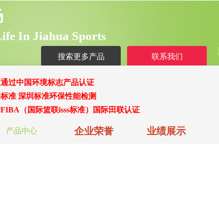
场
L
ife
I
n
J
iahua
S
ports
搜索更多产品
联系我们
道通过中国环境标志产品认证
标准 深圳标准环保性能检测
FIBA
（
国际篮联isss标准
）
国际田联认证
企业荣誉
业绩展示
产品中心