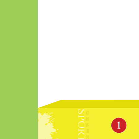
塑
胶
跑
道
优