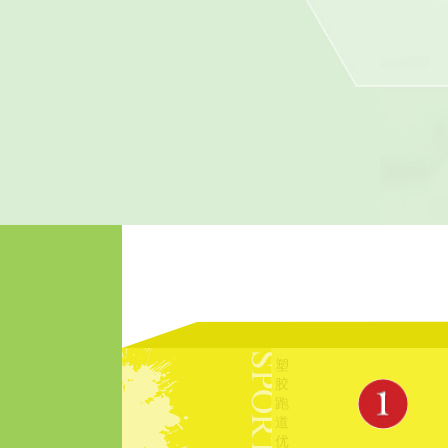
塑
胶
跑
道
优