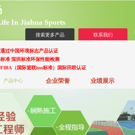
场
L
ife
I
n
J
iahua
S
ports
搜索更多产品
联系我们
道通过中国环境标志产品认证
标准 深圳标准环保性能检测
FIBA
（
国际篮联isss标准
）
国际田联认证
企业荣誉
业绩展示
产品中心